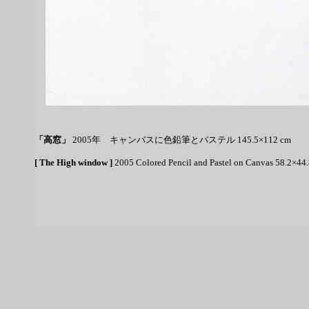
「高窓」
2005年
キャンバスに色鉛筆とパステル 145.5×112 cm
[ The High window ]
2005
Colored Pencil and Pastel on Canvas 58.2×44.